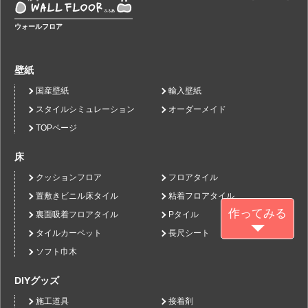
ウォールフロア
壁紙
国産壁紙
輸入壁紙
スタイルシミュレーション
オーダーメイド
TOPページ
床
クッションフロア
フロアタイル
置敷きビニル床タイル
粘着フロアタイル
作ってみる
裏面吸着フロアタイル
Pタイル
タイルカーペット
長尺シート
ソフト巾木
DIYグッズ
施工道具
接着剤