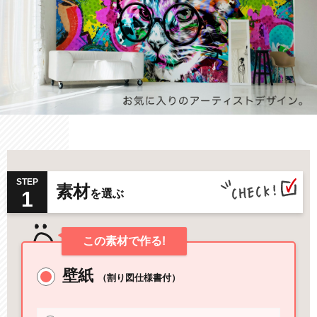
STEP
素材
1
を選ぶ
この素材で作る!
壁紙
（割り図仕様書付）