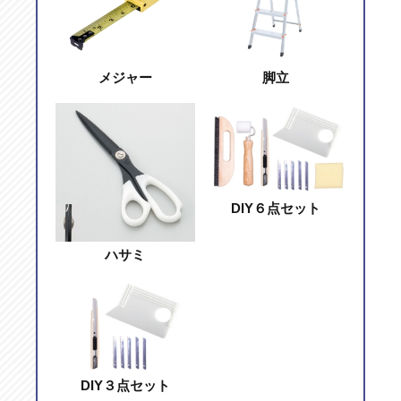
メジャー
脚立
DIY６点セット
ハサミ
DIY３点セット