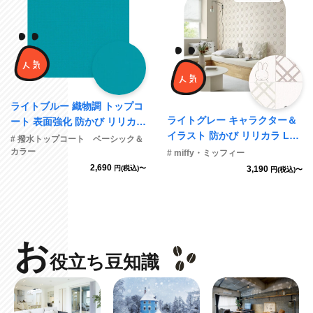
ライトブルー 織物調 トップコ
ライトグレー キャラクター＆
ート 表面強化 防かび リリカラ
イラスト 防かび リリカラ LV2
LL-6516 旧品番LL-7767
# 撥水トップコート ベーシック＆
460 旧品番LV3429
カラー
# miffy・ミッフィー
2,690
円(税込)〜
3,190
円(税込)〜
お
役立ち豆知識