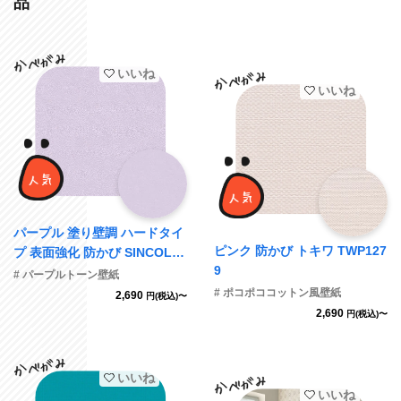
品
いいね
いいね
パープル 塗り壁調 ハードタイ
ピンク 防かび トキワ TWP127
プ 表面強化 防かび SINCOL B
9
B2358 旧品番BB8264
# パープルトーン壁紙
# ポコポココットン風壁紙
2,690
円(税込)〜
2,690
円(税込)〜
いいね
いいね