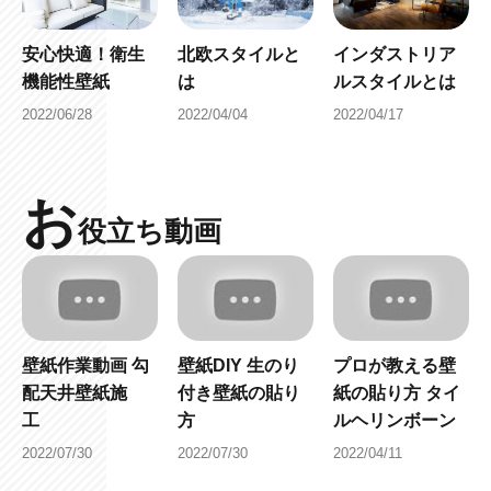
安心快適！衛生
北欧スタイルと
インダストリア
機能性壁紙
は
ルスタイルとは
2022/06/28
2022/04/04
2022/04/17
お
役立ち動画
壁紙作業動画 勾
壁紙DIY 生のり
プロが教える壁
配天井壁紙施
付き壁紙の貼り
紙の貼り方 タイ
工
方
ルヘリンボーン
2022/07/30
2022/07/30
2022/04/11