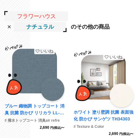
フラワーハウス
ナチュラル
のその他の商品
いいね
いいね
ブルー 織物調 トップコート 消
ホワイト 塗り壁調 抗菌 表面強
臭 抗菌 防かび リリカラ LL-6
化 防かび サンゲツ TH34303
852
# 撥水トップコート 消臭air refre
# Texture & Color
2,690
円(税込)〜
2,690
円(税込)〜