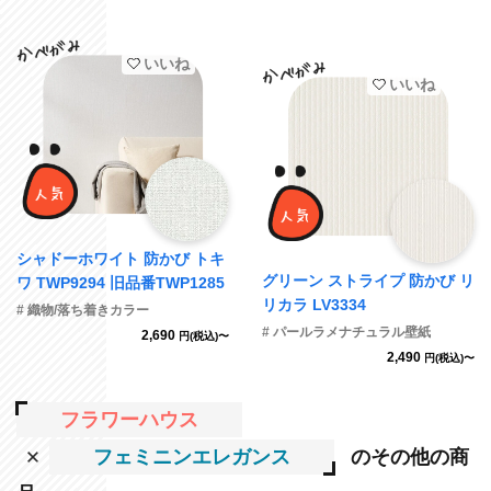
いいね
いいね
シャドーホワイト 防かび トキ
グリーン ストライプ 防かび リ
ワ TWP9294 旧品番TWP1285
リカラ LV3334
# 織物/落ち着きカラー
# パールラメナチュラル壁紙
2,690
円(税込)〜
2,490
円(税込)〜
フラワーハウス
フェミニンエレガンス
のその他の商