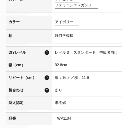
フェミニンエレガンス
カラー
アイボリー
柄
幾何学模様
DIYレベル
レベル３ スタンダード 中級者向け
幅（cm）
92.8cm
リピート（cm）
縦：16.2 ／横：11.6
柄合わせ
あり
防火認定
準不燃
品番
TWP1104