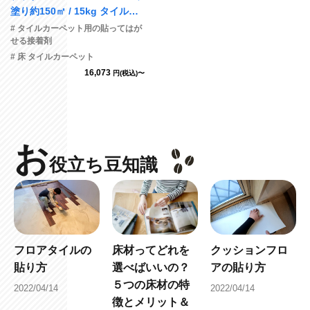
塗り約150㎡ / 15kg タイルカ
ーペット用接着剤
# タイルカーペット用の貼ってはが
せる接着剤
# 床 タイルカーペット
16,073
円(税込)〜
お
役立ち豆知識
フロアタイルの
床材ってどれを
クッションフロ
貼り方
選べばいいの？
アの貼り方
５つの床材の特
2022/04/14
2022/04/14
徴とメリット＆