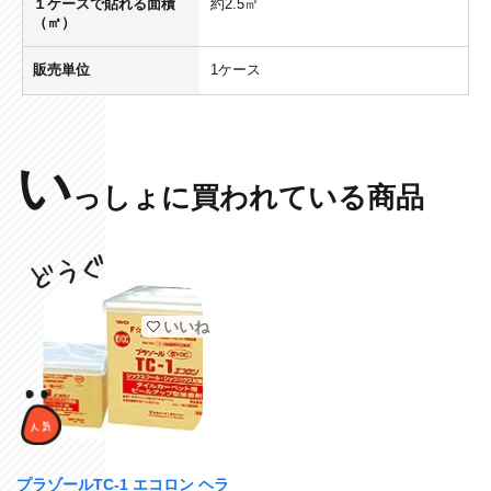
１ケースで貼れる面積
約2.5㎡
（㎡）
販売単位
1ケース
い
っしょに買われている商品
いいね
プラゾールTC-1 エコロン ヘラ