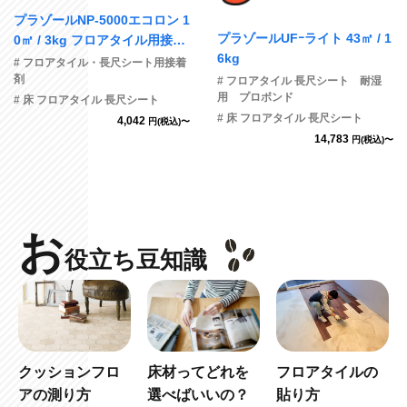
プラゾールNP-5000エコロン 1
プラゾールUFｰライト 43㎡ / 1
0㎡ / 3kg フロアタイル用接着
6kg
剤
# フロアタイル・長尺シート用接着
剤
# フロアタイル 長尺シート 耐湿
用 プロボンド
# 床 フロアタイル 長尺シート
# 床 フロアタイル 長尺シート
4,042
円(税込)〜
14,783
円(税込)〜
お
役立ち豆知識
クッションフロ
床材ってどれを
フロアタイルの
アの測り方
選べばいいの？
貼り方