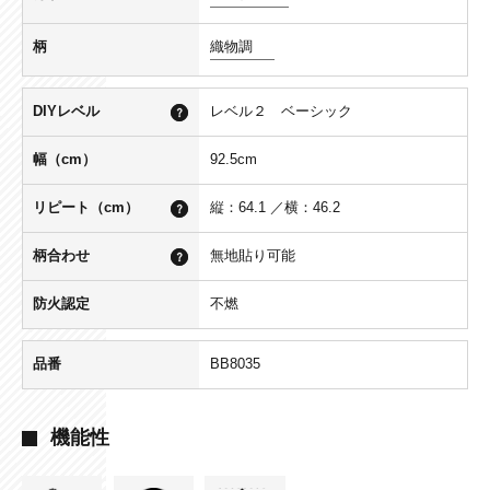
柄
織物調
DIYレベル
レベル２ ベーシック
幅（cm）
92.5cm
リピート（cm）
縦：64.1 ／横：46.2
柄合わせ
無地貼り可能
防火認定
不燃
品番
BB8035
機能性