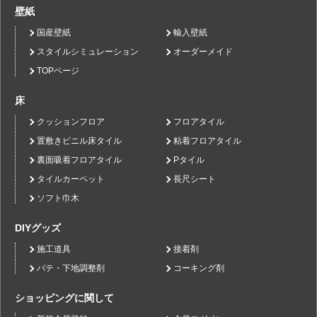
壁紙
国産壁紙
輸入壁紙
スタイルシミュレーション
オーダーメイド
TOPページ
床
クッションフロア
フロアタイル
置敷きビニル床タイル
粘着フロアタイル
裏面吸着フロアタイル
Pタイル
タイルカーペット
長尺シート
ソフト巾木
DIYグッズ
施工道具
接着剤
パテ・下地調整剤
コーキング剤
ショッピングに関して