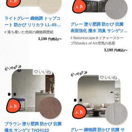
ライトグレー 織物調 トップコ
グレー 塗り壁調 防かび 抗菌
ート 防かび リリカラ LL-6521
表面強化 撥水 消臭 サンゲツ T
旧品番LL-7781
# 落ち着いた色味の織物調壁紙
H34083
# Naturescapeネイチャースケー
3,190
円(税込)〜
プ/Shades of Air空気の色彩
3,190
円(税込)〜
いいね
いいね
ブラウン 塗り壁調 防かび 抗菌
グレー 織物調 防かび 抗菌 サ
撥水 サンゲツ TH34123