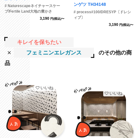
ンゲツ TH34148
# Naturescapeネイチャースケー
プ/Fertile Land大地の豊かさ
# process#100/DRESYP〔ドレシ
ィプ〕
3,190
円(税込)〜
3,190
円(税込)〜
キレイを保ちたい
フェミニンエレガンス
のその他の商
品
いいね
いいね