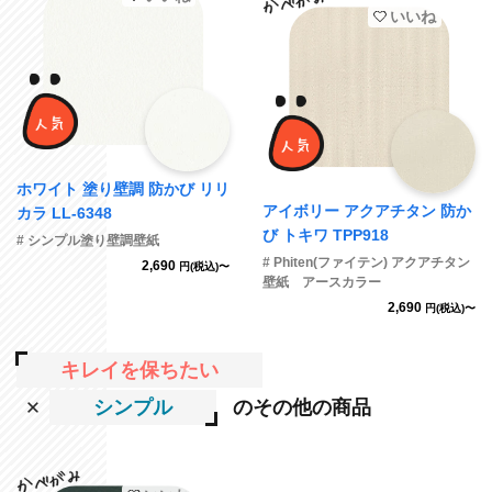
いいね
ホワイト 塗り壁調 防かび リリ
アイボリー アクアチタン 防か
カラ LL-6348
び トキワ TPP918
# シンプル塗り壁調壁紙
# Phiten(ファイテン) アクアチタン
2,690
円(税込)〜
壁紙 アースカラー
2,690
円(税込)〜
キレイを保ちたい
シンプル
のその他の商品