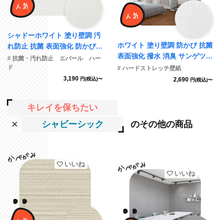
シャドーホワイト 塗り壁調 汚
ホワイト 塗り壁調 防かび 抗菌
れ防止 抗菌 表面強化 防かび
表面強化 撥水 消臭 サンゲツ F
ルノン RH-9376
# 抗菌・汚れ防止 エバール ハー
E76245 旧品番FE74657
ド
# ハードストレッチ壁紙
3,190
円(税込)〜
2,690
円(税込)〜
キレイを保ちたい
シャビーシック
のその他の商品
いいね
いいね