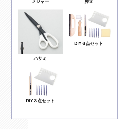
メジャー
脚立
DIY６点セット
ハサミ
DIY３点セット