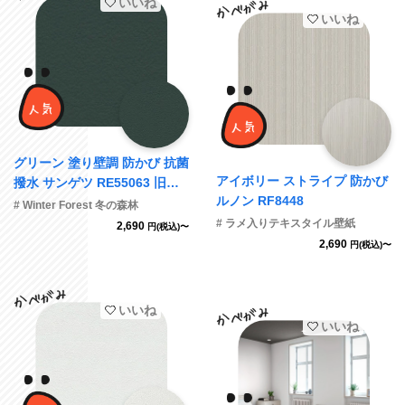
いいね
いいね
グリーン 塗り壁調 防かび 抗菌
アイボリー ストライプ 防かび
撥水 サンゲツ RE55063 旧品
ルノン RF8448
番RE53154
# Winter Forest 冬の森林
# ラメ入りテキスタイル壁紙
2,690
円(税込)〜
2,690
円(税込)〜
いいね
いいね