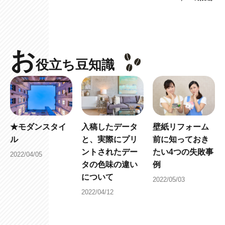
お
役立ち豆知識
★モダンスタイ
入稿したデータ
壁紙リフォーム
ル
と、実際にプリ
前に知っておき
ントされたデー
たい4つの失敗事
2022/04/05
タの色味の違い
例
について
2022/05/03
2022/04/12