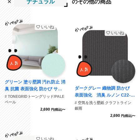
ナチュラル
のその他の商品
いいね
いいね
グリーン 塗り壁調 汚れ防止 消
ダークグレー 織物調 防かび
臭 抗菌 表面強化 防かび サン
表面強化 消臭 ルノン C22-2
ゲツ TH34006
# TONEGRIDトーングリッド/PALE
095
ペール
# 空気を洗う壁紙 クラフトライン
銀雨
2,690
円(税込)〜
2,690
円(税込)〜
いいね