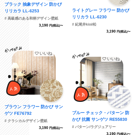
ブラック 抽象デザイン 防かび
ライトグレー フラワー 防かび
リリカラ LL-6253
リリカラ LL-6230
# 高級感のある和柄デザイン壁紙
# 紀尾井kioi/松
3,190
円(税込)〜
3,190
円(税込)〜
いいね
いいね
ブラウン フラワー 防かび サン
ブルー チェック・パターン 防
ゲツ FE76792
かび 抗菌 サンゲツ RE55830
# クラシカルデザイン壁紙
# パターン/ラグジュアリー
3,190
円(税込)〜
3,190
円(税込)〜