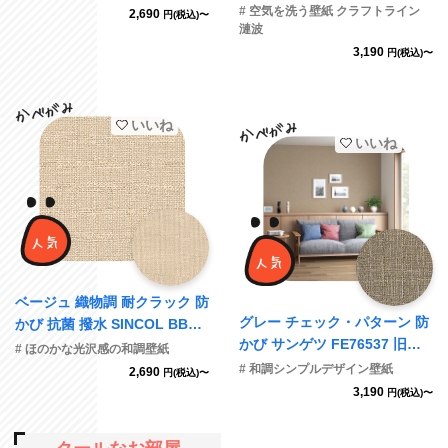
C22-2017
# 空気を洗う壁紙 クラフトライン
2,690
円(税込)〜
漣波
3,190
円(税込)〜
いいね
いいね
ベージュ 織物調 耐クラック 防
グレー チェック・パターン 防
かび 抗菌 撥水 SINCOL BB85
かび サンゲツ FE76537 旧品
53 旧品番BB9048
# ほのかな光沢感の和調壁紙
番FE74250
# 和調シンプルデザイン壁紙
2,690
円(税込)〜
3,190
円(税込)〜