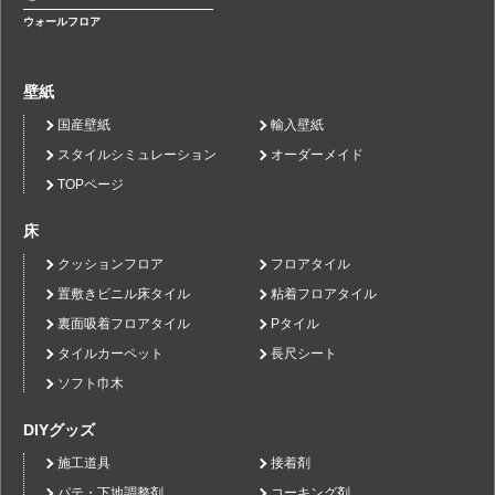
ウォールフロア
壁紙
国産壁紙
輸入壁紙
スタイルシミュレーション
オーダーメイド
TOPページ
床
クッションフロア
フロアタイル
置敷きビニル床タイル
粘着フロアタイル
裏面吸着フロアタイル
Pタイル
タイルカーペット
長尺シート
ソフト巾木
DIYグッズ
施工道具
接着剤
パテ・下地調整剤
コーキング剤