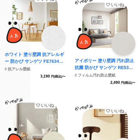
いいね
ホワイト 塗り壁調 抗アレルギ
アイボリー 塗り壁調 汚れ防止
ー 防かび サンゲツ FE76342
抗菌 防かび サンゲツ RE5367
旧品番FE74747
# 抗アレル壁紙
3
# フィルム汚れ防止壁紙
3,190
円(税込)〜
2,490
円(税込)〜
いいね
いいね