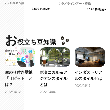
ュラルリネン調
# ラメラインアート壁紙
2,690
円(税込)〜
3,190
円(税込)〜
お
役立ち豆知識
生のり付き壁紙
ボタニカル＆ア
インダストリア
「リピット」と
ジアンスタイル
ルスタイルとは
は？
とは
2022/04/17
2022/04/12
2022/04/04