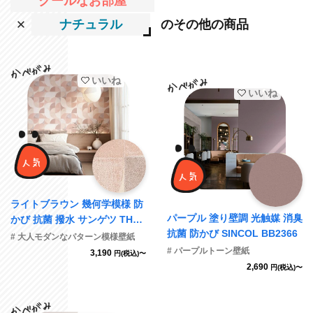
クールなお部屋
ナチュラル
のその他の商品
いいね
いいね
ライトブラウン 幾何学模様 防
パープル 塗り壁調 光触媒 消臭
かび 抗菌 撥水 サンゲツ TH34
抗菌 防かび SINCOL BB2366
911
# 大人モダンなパターン模様壁紙
# パープルトーン壁紙
3,190
円(税込)〜
2,690
円(税込)〜