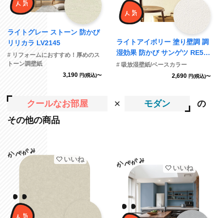
ライトグレー ストーン 防かび
ライトアイボリー 塗り壁調 調
リリカラ LV2145
湿効果 防かび サンゲツ RE55
# リフォームにおすすめ！厚めのス
553 旧品番RE53067
トーン調壁紙
# 吸放湿壁紙/ベースカラー
3,190
円(税込)〜
2,690
円(税込)〜
クールなお部屋
モダン
の
その他の商品
いいね
いいね