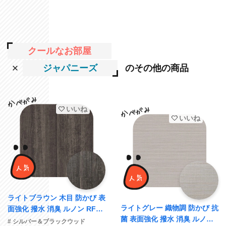
クールなお部屋
ジャパニーズ
のその他の商品
いいね
いいね
ライトブラウン 木目 防かび 表
ライトグレー 織物調 防かび 抗
面強化 撥水 消臭 ルノン RF84
菌 表面強化 撥水 消臭 ルノン
07
# シルバー＆ブラックウッド