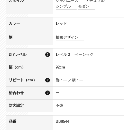
スタイル
ジャパニーズ
ナチュラル
シンプル
モダン
カラー
レッド
柄
抽象デザイン
DIYレベル
レベル２ ベーシック
幅（cm）
92cm
リピート（cm）
縦：― ／横：―
柄合わせ
ー
防火認定
不燃
品番
BB8544