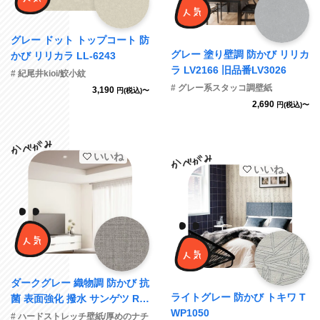
グレー ドット トップコート 防
グレー 塗り壁調 防かび リリカ
かび リリカラ LL-6243
ラ LV2166 旧品番LV3026
# 紀尾井kioi/鮫小紋
# グレー系スタッコ調壁紙
3,190
円(税込)〜
2,690
円(税込)〜
いいね
いいね
ダークグレー 織物調 防かび 抗
ライトグレー 防かび トキワ T
菌 表面強化 撥水 サンゲツ RE
WP1050
55260
# ハードストレッチ壁紙/厚めのナチ