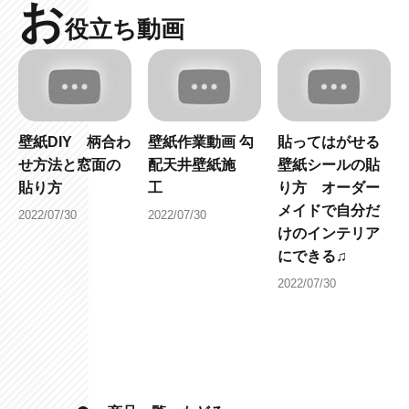
お
役立ち動画
壁紙DIY 柄合わ
壁紙作業動画 勾
貼ってはがせる
せ方法と窓面の
配天井壁紙施
壁紙シールの貼
貼り方
工
り方 オーダー
メイドで自分だ
2022/07/30
2022/07/30
けのインテリア
にできる♫
2022/07/30