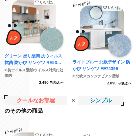
いいね
いいね
グリーン 塗り壁調 抗ウィルス
ライトブルー 北欧デザイン 防
抗菌 防かび サンゲツ RE5378
かび サンゲツ FE74399
9
# 抗ウイルス壁紙/ウイルス対策に効
果的
# 北欧スカンジナビアン壁紙
2,490
円(税込)〜
2,890
円(税込)〜
クールなお部屋
シンプル
のその他の商品
いいね