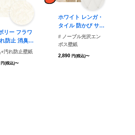
ホワイト レンガ・
タイル 防かび サン
リー フラワ
ゲツ FE74502
# ノーブル光沢エン
ボス壁紙
かび リリカ
臭+汚れ防止壁紙
2,890
円(税込)〜
L-6758 旧品番
0
円(税込)〜
508