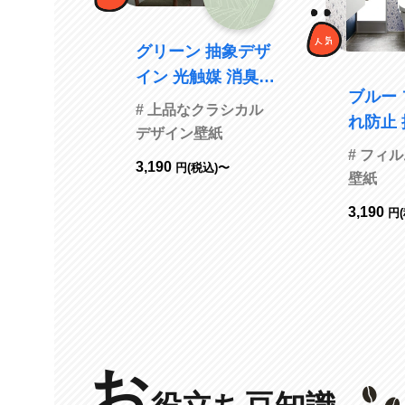
グリーン 抽象デザ
イン 光触媒 消臭
ブルー 
抗菌 防かび SINC
# 上品なクラシカル
れ防止 
OL BB2741
デザイン壁紙
化 防かび サ
# フィ
3,190
円(税込)〜
FE7636
壁紙
3,190
円
お