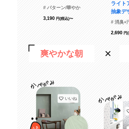
ライト
5923 旧品番RE535
# パターン/華やか
抽象デザイ
47
3,190
円(税込)〜
防止 消
# 消臭
かび リリカラ LL-
2,690
円
6745 
81
爽やかな朝
いいね