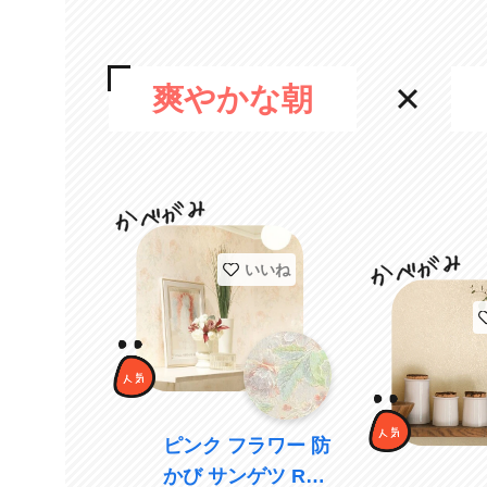
爽やかな朝
いいね
ピンク フラワー 防
かび サンゲツ RE5