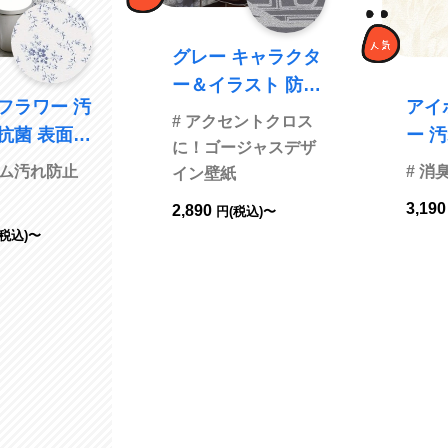
グレー キャラクタ
ー＆イラスト 防か
フラワー 汚
アイボ
び サンゲツ RE53
# アクセントクロス
抗菌 表面強
ー 汚れ防止 消臭
519
に！ゴージャスデザ
ンゲツ
抗菌 防
ルム汚れ防止
# 消
イン壁紙
5
ラ L
3,19
2,890
円(税込)〜
LL-7
(税込)〜