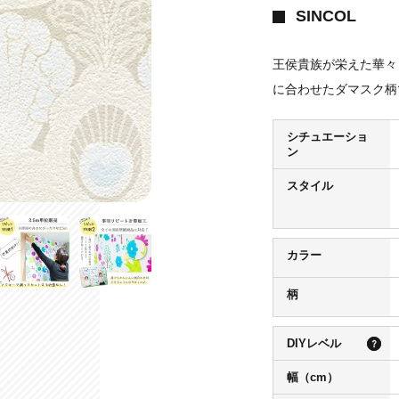
SINCOL
王侯貴族が栄えた華々
に合わせたダマスク柄
シチュエーショ
ン
スタイル
カラー
柄
DIYレベル
幅（cm）