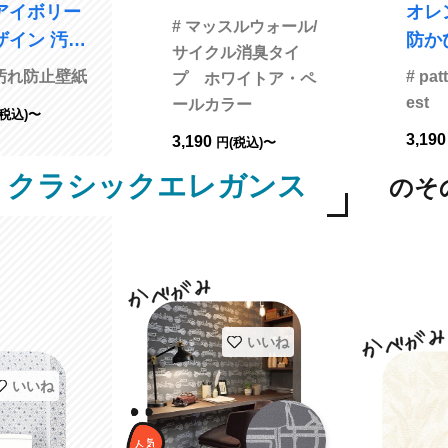
アイボリー
オレンジ
表面強化 消臭 トキ
# マッスルウォール/
ン 汚れ
防かび リリカ
ワ TWP9487 旧品
サイクル消臭タイ
臭 抗菌 防
V205
番TWP1440
+汚れ防止壁紙
# pat
プ ホワイトア・ペ
est
ールカラー
(税込)〜
旧品番LL-74
3,19
3,190
円(税込)〜
クラシックエレガンス
のそ
いいね
いいね