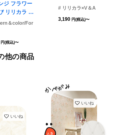
 フラワー
V2005
# リリカラ×V＆A
ラ L
3,190
円(税込)〜
9
tern＆color/For
0
円(税込)〜
の他の商品
いいね
いいね