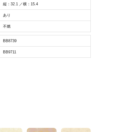
縦：32.1 ／横：15.4
あり
不燃
BB8739
BB9711