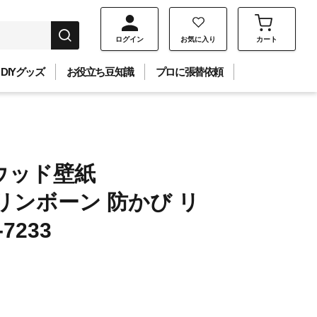
ログイン
お気に入り
カート
DIYグッズ
お役立ち豆知識
プロに張替依頼
ウッド壁紙
リンボーン 防かび リ
7233
】