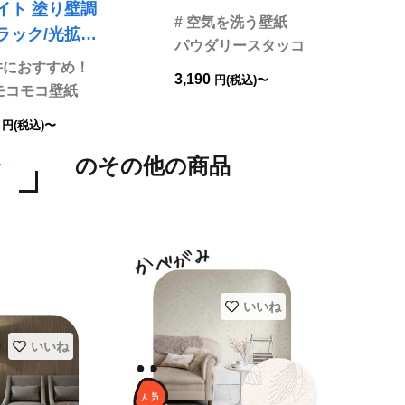
イト 塗り壁調
ルノン RF8111
# 空気を洗う壁紙
ラック/光拡散
パウダリースタッコ
び 抗菌 撥水 S
天井におすすめ！
3,190
円(税込)〜
OL BB2394 旧
モコモコ壁紙
B8611
0
円(税込)〜
ル
のその他の商品
いいね
いいね