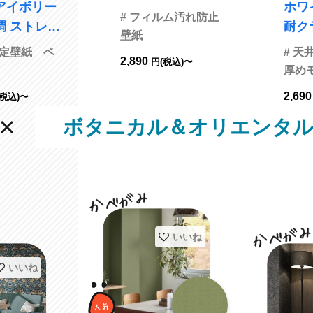
アイボリー
ホワ
菌 防かび サンゲツ
# フィルム汚れ防止
調 ストレッ
耐ク
FE74525
壁紙
プ 表面強化
防か
認定壁紙 ベ
# 
2,890
円(税込)〜
INC
ク
厚め
品番B
2,69
(税込)〜
ボタニカル＆オリエンタ
いいね
いいね