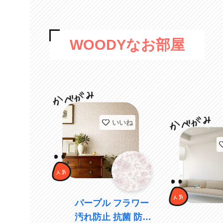
WOODYなお部屋
いいね
パープル フラワー
汚れ防止 抗菌 防か