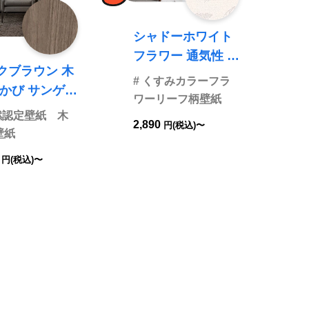
シャドーホワイト
フラワー 通気性 防
クブラウン 木
かび リリカラ LV3
# くすみカラーフラ
322
ワーリーフ柄壁紙
6598
不燃認定壁紙 木
2,890
円(税込)〜
壁紙
0
円(税込)〜