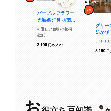
パープル フラワー
光触媒 消臭 抗菌
グリーン フラ
防かび 撥水 SINC
# 優しい色味の花柄
防かび リリカラ L
OL BB2725 旧品
壁紙
V2001
番BB8699
# リリカ
3,190
円(税込)〜
3,190
円
お
役立ち豆知識