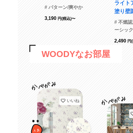
ライト
び サンゲツ RE55
# パターン/爽やか
塗り壁
932
3,190
円(税込)〜
チタイ
# 不燃
防かび サンゲツ F
ーシッ
E74805
2,490
円
WOODYなお部屋
いいね