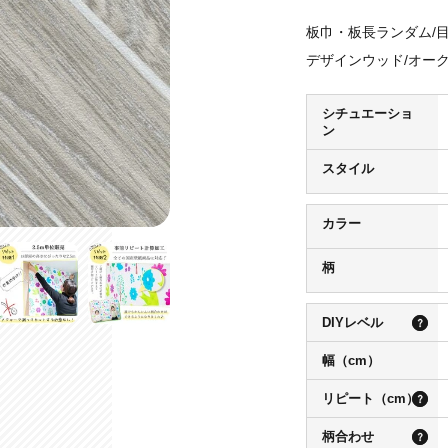
板巾・板長ランダム/目地
デザインウッド/オー
シチュエーショ
ン
スタイル
カラー
柄
DIYレベル
幅（cm）
リピート（cm）
柄合わせ