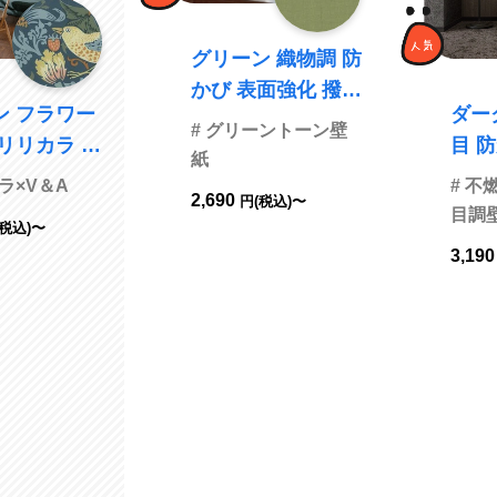
グリーン 織物調 防
かび 表面強化 撥水
ワー
ダー
SINCOL BB2319
# グリーントーン壁
目 防かび サンゲツ
紙
FE7
ラ×V＆A
# 
2,690
円(税込)〜
目調
(税込)〜
3,19