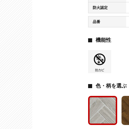
防火認定
品番
機能性
色・柄を選ぶ