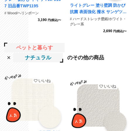
ライトグレー 塗り壁調 防かび
7 旧品番TWP1195
抗菌 表面強化 撥水 サンゲツ R
# Wood/ヘリンボーン
E55240 旧品番RE53058
# ハードストレッチ壁紙/ホワイト・
3,190
円(税込)〜
グレー系
2,690
円(税込)〜
ペットと暮らす
ナチュラル
のその他の商品
いいね
いいね