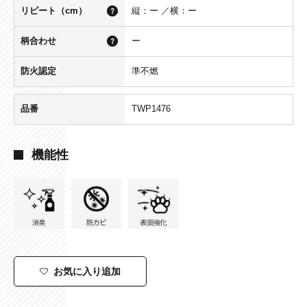
リピート（cm）
縦：ー ／横：ー
柄合わせ
ー
防火認定
準不燃
品番
TWP1476
機能性
お気に入り追加