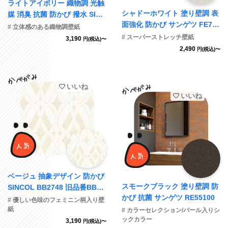
ライトアイボリー 織物調 光触
シャドーホワイト 塗り壁調 表
媒 消臭 抗菌 防かび 撥水 SINC
面強化 防かび サンゲツ FE746
OL BB2102
# 立体感のある織物調壁紙
72
# スーパーストレッチ壁紙
3,190
円(税込)〜
2,490
円(税込)〜
いいね
いいね
ベージュ 抽象デザイン 防かび
スモークブラック 塗り壁調 防
SINCOL BB2748 旧品番BB87
かび 抗菌 サンゲツ RE55100
21
# 優しい色味のフェミニン柄入り壁
紙
# カラーセレクション/パール入りシ
ックカラー
3,190
円(税込)〜