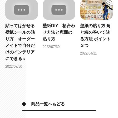
貼ってはがせる
壁紙DIY 柄合わ
壁紙の貼り方 角
壁紙シールの貼
せ方法と窓面の
と端の巻いて貼
り方 オーダー
貼り方
る方法 ポイント
メイドで自分だ
３つ
2022/07/30
けのインテリア
2022/04/11
にできる♫
2022/07/30
商品一覧へもどる