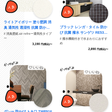
ライトアイボリー 塗り壁調 消
ブラック レンガ・タイル 防か
臭 通気性 透湿性 抗菌 防かび
び 抗菌 撥水 サンゲツ RE5334
リリカラ LV2639 旧品番LV35
# 消臭壁紙 air refreー通気性タイプ
2
98
ー
# 撥水機能付きで水まわりにおすす
め
3,190
円(税込)〜
2,890
円(税込)〜
いいね
いいね
グレー 防かび トキワ TWP916