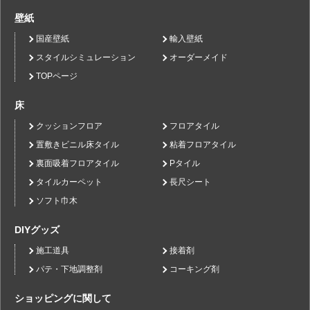
壁紙
国産壁紙
輸入壁紙
スタイルシミュレーション
オーダーメイド
TOPページ
床
クッションフロア
フロアタイル
置敷きビニル床タイル
粘着フロアタイル
裏面吸着フロアタイル
Pタイル
タイルカーペット
長尺シート
ソフト巾木
DIYグッズ
施工道具
接着剤
パテ・下地調整剤
コーキング剤
ショッピングに関して