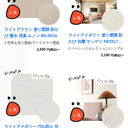
ライトブラウン 塗り壁調 防か
ライトアイボリー 塗り壁調 防
び 撥水 消臭 ルノン RH-9016
かび 抗菌 サンゲツ RE55172
# 空気を洗う壁紙/アースカラー壁紙
旧品番RE53066
# ベーシックセレクション/シンプル
2,690
円(税込)〜
3,190
円(税込)〜
いいね
いいね
ライトアイボリー 汚れ防止 抗