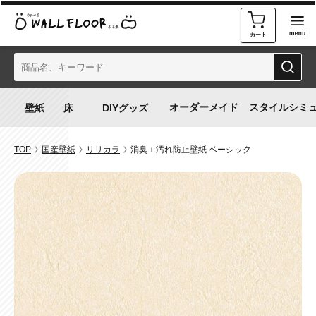
カート
オーダーメイド
スタイルシミ
TOP
国産壁紙
リリカラ
消臭＋汚れ防止壁紙 ベーシック