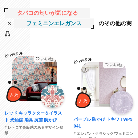
タバコの匂いが気になる
フェミニンエレガンス
のその他の商
品
いいね
いいね
レッド キャラクター＆イラス
パープル 防かび トキワ TWP9
ト 光触媒 消臭 抗菌 防かび SI
041
NCOL BB2676 旧品番BB8761
# レトロで高級感のあるデザイン壁
紙
# エレガントクラシック/フェミニン