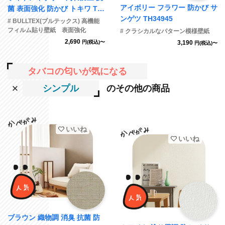
アイボリー フラワー 防かび サ
菌 表面強化 防かび トキワ TW
ンゲツ TH34945
P1706
# BULLTEX(ブルテックス) 高機能
フィルム貼り壁紙 表面強化
# クラシカルなパターン模様壁紙
2,690
円(税込)〜
3,190
円(税込)〜
タバコの匂いが気になる
シンプル
のその他の商品
いいね
いいね
ブラウン 織物調 消臭 抗菌 防