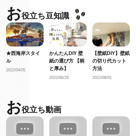
お
役立ち豆知識
★西海岸スタイ
かんたんDIY 壁
【壁紙DIY】壁紙
ル
紙の選び方 【柄
の切り代カット
と厚み】
方法
2022/04/05
2022/06/28
2022/08/01
お
役立ち動画