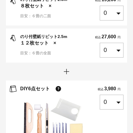
税込
円
８
枚セット ×
目安：６畳の二面
のり付壁紙リピット2.5m
27,600
税込
円
１２
枚セット ×
目安：６畳の全面
DIY6点セット
3,980
税込
円