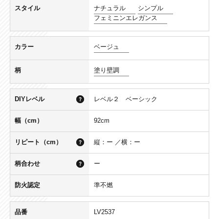
スタイル
ナチュラル
シンプル
フェミニンエレガンス
カラー
ベージュ
柄
塗り壁調
DIYレベル
レベル２ ベーシック
幅（cm）
92cm
リピート（cm）
縦：ー ／横：ー
柄合わせ
ー
防火認定
準不燃
品番
LV2537