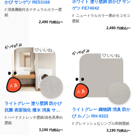
ホワイト 塗り壁調 防かび サン
かび サンゲツ RE53166
ゲツ FE74042
# 消臭機能付きナチュラルカラー壁
紙
# ニュートラルカラー厚めモコモコ
壁紙
2,490
円(税込)〜
2,490
円(税込)〜
いいね
いいね
ライトグレー 塗り壁調 防かび
ライトグレー 織物調 消臭 防か
抗菌 表面強化 撥水 消臭 サン
び ルノン RH-9322
ゲツ RE55250 旧品番RE5365
# ハードストレッチ壁紙/淡色系厚め
9
壁紙
# グレイッシュなシンプル和柄壁紙
3,190
円(税込)〜
3,190
円(税込)〜