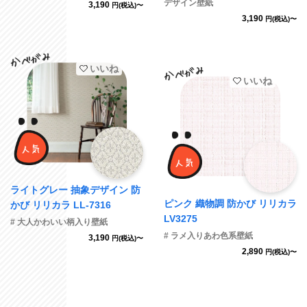
デザイン壁紙
3,190
円(税込)〜
3,190
円(税込)〜
いいね
いいね
ライトグレー 抽象デザイン 防
ピンク 織物調 防かび リリカラ
かび リリカラ LL-7316
LV3275
# 大人かわいい柄入り壁紙
# ラメ入りあわ色系壁紙
3,190
円(税込)〜
2,890
円(税込)〜