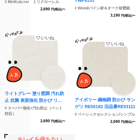
TWP9151
# MiriKulo:rer ミリクローレル
# Wood/パイン材＆オーク材壁紙
2,690
円(税込)〜
3,190
円(税込)〜
いいね
いいね
ライトグレー 塗り壁調 汚れ防
アイボリー 織物調 防かび サン
止 抗菌 表面強化 防かび リリ
ゲツ RE55182 旧品番RE53111
カラ LL-6622 旧品番LL-7907
# スーパー強化+汚れ防止（ペット
対応）
# ベーシックセレクション/シンプル
2,690
円(税込)〜
2,690
円(税込)〜
キレイを保ちたい