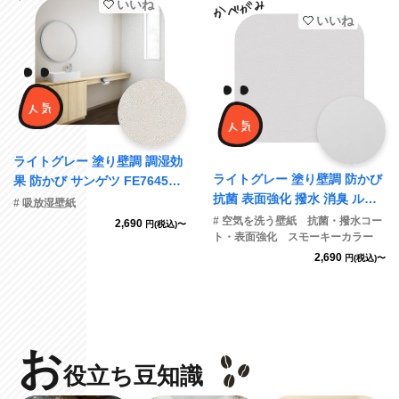
いいね
いいね
ライトグレー 塗り壁調 調湿効
ライトグレー 塗り壁調 防かび
果 防かび サンゲツ FE76455
抗菌 表面強化 撥水 消臭 ルノ
旧品番FE74765
# 吸放湿壁紙
ン RF8021
# 空気を洗う壁紙 抗菌・撥水コー
2,690
円(税込)〜
ト・表面強化 スモーキーカラー
2,690
円(税込)〜
お
役立ち豆知識