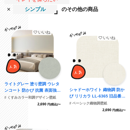
シンプル
のその他の商品
いいね
いいね
ライトグレー 塗り壁調 ウレタ
シャドーホワイト 織物調 防か
ンコート 防かび 抗菌 表面強化
び リリカラ LL-6365 旧品番L
撥水 サンゲツ TH34805
# くすみカラー和調デザイン壁紙
L-7159
# ベーシック織物調壁紙
2,690
円(税込)〜
2,690
円(税込)〜