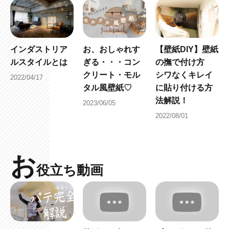
インダストリア
お、おしゃれす
【壁紙DIY】壁紙
ルスタイルとは
ぎる・・・コン
の撫で付け方
クリート・モル
シワなくキレイ
2022/04/17
タル風壁紙♡
に貼り付ける方
法解説！
2023/06/05
2022/08/01
お
役立ち動画