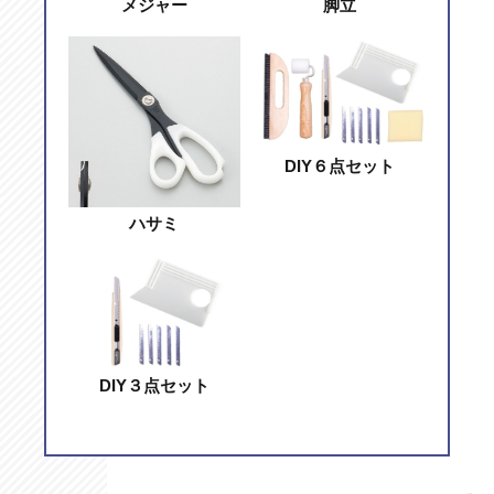
メジャー
脚立
DIY６点セット
ハサミ
DIY３点セット